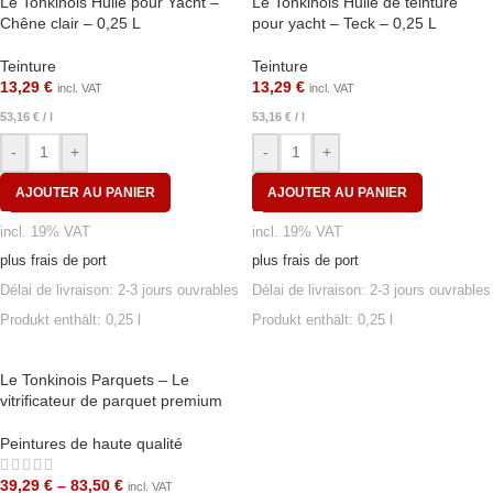
Le Tonkinois Huile pour Yacht –
Le Tonkinois Huile de teinture
Chêne clair – 0,25 L
pour yacht – Teck – 0,25 L
Teinture
Teinture
13,29
€
13,29
€
incl. VAT
incl. VAT
53,16
€
/
l
53,16
€
/
l
-
+
-
+
AJOUTER AU PANIER
AJOUTER AU PANIER
incl. 19% VAT
incl. 19% VAT
plus frais de port
plus frais de port
Délai de livraison:
2-3 jours ouvrables
Délai de livraison:
2-3 jours ouvrables
Produkt enthält: 0,25
l
Produkt enthält: 0,25
l
Le Tonkinois Parquets – Le
vitrificateur de parquet premium
Peintures de haute qualité
39,29
€
–
83,50
€
incl. VAT