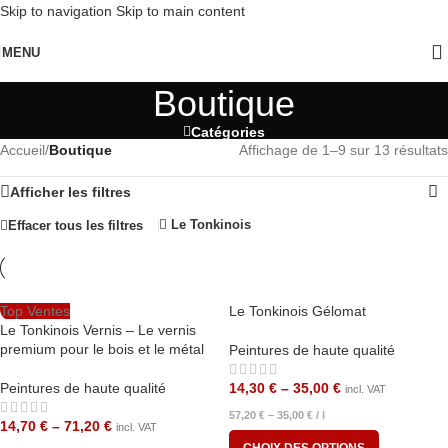
Skip to navigation
Skip to main content
MENU
Boutique
Catégories
Accueil
/
Boutique
Affichage de 1–9 sur 13 résultats
Afficher les filtres
Le Tonkinois
Effacer tous les filtres
Top Ventes
Le Tonkinois Gélomat
Le Tonkinois Vernis – Le vernis
premium pour le bois et le métal
Peintures de haute qualité
Peintures de haute qualité
14,30
€
–
35,00
€
incl. VAT
57,20
€
–
35,00
€
/
l
14,70
€
–
71,20
€
incl. VAT
CHOIX DES OPTIONS