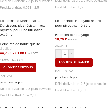
Délai de livraison:
2-3 jours ouvrables
Délai de livraison:
2-3 jours ouvrables
Produkt enthält: 0,5
l
Produkt enthält: 0,75
l
– 2,5
l
Le Tonkinois Marine No. 1 –
Le Tonkinois Nettoyant naturel
Durcisseur, plus résistant aux
pour pinceaux – 0,75 L
rayures, pour une utilisation
extrême
Entretien et nettoyage
18,70
€
incl. VAT
Peintures de haute qualité
24,93
€
/
l
44,70
€
–
81,80
€
-
+
incl. VAT
44,70
€
–
32,72
€
/
l
AJOUTER AU PANIER
CHOIX DES OPTIONS
incl. 19% VAT
incl. VAT
plus frais de port
plus frais de port
Délai de livraison:
2-3 jours ouvrables
Délai de livraison:
2-3 jours ouvrables
Produkt enthält: 0,75
l
Produkt enthält: 1
l
– 2,5
l