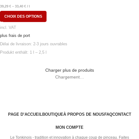
39,29
€
–
33,40
€
/
l
CHOIX DES OPTIONS
incl. VAT
plus frais de port
Délai de livraison:
2-3 jours ouvrables
Produkt enthält: 1
l
– 2,5
l
Charger plus de produits
Chargement…
PAGE D’ACCUEIL
BOUTIQUE
À PROPOS DE NOUS
FAQ
CONTACT
MON COMPTE
Le Tonkinois - tradition et innovation à chaque coup de pinceau. Faites