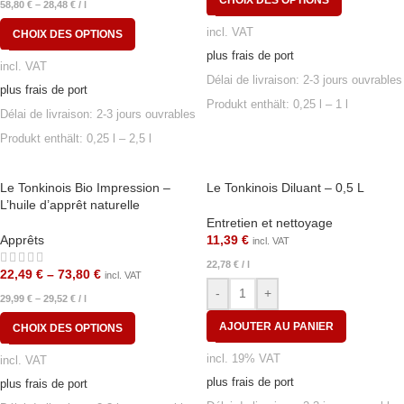
58,80
€
–
28,48
€
/
l
incl. VAT
CHOIX DES OPTIONS
plus frais de port
incl. VAT
Délai de livraison:
2-3 jours ouvrables
plus frais de port
Produkt enthält: 0,25
l
– 1
l
Délai de livraison:
2-3 jours ouvrables
Produkt enthält: 0,25
l
– 2,5
l
Le Tonkinois Bio Impression –
Le Tonkinois Diluant – 0,5 L
L’huile d’apprêt naturelle
Entretien et nettoyage
Apprêts
11,39
€
incl. VAT
22,78
€
/
l
22,49
€
–
73,80
€
incl. VAT
-
+
29,99
€
–
29,52
€
/
l
AJOUTER AU PANIER
CHOIX DES OPTIONS
incl. 19% VAT
incl. VAT
plus frais de port
plus frais de port