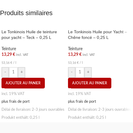
Produits similaires
Le Tonkinois Huile de teinture
Le Tonkinois Huile pour Yacht –
pour yacht – Teck – 0,25 L
Chêne foncé – 0,25 L
Teinture
Teinture
13,29
€
13,29
€
incl. VAT
incl. VAT
53,16
€
/
l
53,16
€
/
l
-
+
-
+
AJOUTER AU PANIER
AJOUTER AU PANIER
incl. 19% VAT
incl. 19% VAT
plus frais de port
plus frais de port
Délai de livraison:
2-3 jours ouvrables
Délai de livraison:
2-3 jours ouvrables
Produkt enthält: 0,25
l
Produkt enthält: 0,25
l