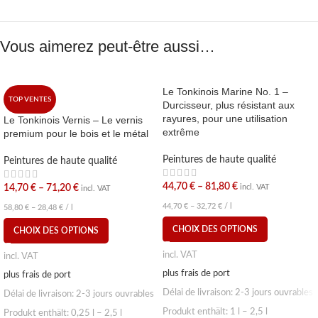
Vous aimerez peut-être aussi…
Le Tonkinois Marine No. 1 –
TOP VENTES
Durcisseur, plus résistant aux
rayures, pour une utilisation
Le Tonkinois Vernis – Le vernis
extrême
premium pour le bois et le métal
Peintures de haute qualité
Peintures de haute qualité
44,70
€
–
81,80
€
14,70
€
–
71,20
€
incl. VAT
incl. VAT
44,70
€
–
32,72
€
/
l
58,80
€
–
28,48
€
/
l
CHOIX DES OPTIONS
CHOIX DES OPTIONS
incl. VAT
incl. VAT
plus frais de port
plus frais de port
Délai de livraison:
2-3 jours ouvrables
Délai de livraison:
2-3 jours ouvrables
Produkt enthält: 1
l
– 2,5
l
Produkt enthält: 0,25
l
– 2,5
l