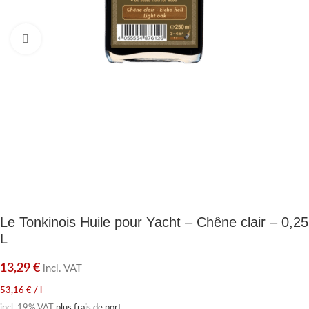
Agrandir
Le Tonkinois Huile pour Yacht – Chêne clair – 0,25
L
13,29
€
incl. VAT
53,16
€
/
l
incl. 19% VAT
plus frais de port