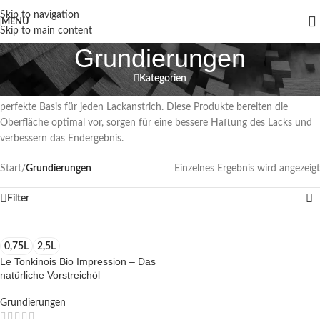
Skip to navigation
MENÜ
Skip to main content
Grundierungen
Kategorien
Unsere Auswahl an Grundierungen und Vorstreichmitteln bietet die
perfekte Basis für jeden Lackanstrich. Diese Produkte bereiten die
Oberfläche optimal vor, sorgen für eine bessere Haftung des Lacks und
verbessern das Endergebnis.
Start
/
Grundierungen
Einzelnes Ergebnis wird angezeigt
Filter
0,75L
2,5L
Le Tonkinois Bio Impression – Das
natürliche Vorstreichöl
Grundierungen