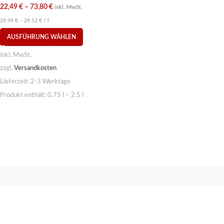
22,49
€
–
73,80
€
inkl. MwSt.
29,99
€
–
29,52
€
/
l
AUSFÜHRUNG WÄHLEN
inkl. MwSt.
zzgl.
Versandkosten
Lieferzeit:
2-3 Werktage
Produkt enthält: 0,75
l
– 2,5
l