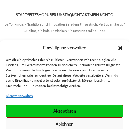
STARTSEITE
SHOP
ÜBER UNS
FAQ
KONTAKT
MEIN KONTO
Le Tonkinois – Tradition und Innovation in jedem Pinselstrich. Vertrauen Sie auf
Qualität, die hält. Entdecken Sie unseren Online-Shop
Einwilligung verwalten
RÜCKERSTATTUNGEN UND RÜCKGABEN
VERSAND
Um dir ein optimales Erlebnis zu bieten, verwenden wir Technologien wie
ALLGEMEINE GESCHÄFTSBEDINGUNGEN
Cookies, um Geräteinformationen zu speichern und/oder darauf zuzugreifen.
Wenn du diesen Technologien zustimmst, können wir Daten wie das
DATENSCHUTZERKLÄRUNG
IMPRESSUM
Surfverhalten oder eindeutige IDs auf dieser Website verarbeiten. Wenn du
deine Einwilligung nicht erteilst oder zurückziehst, können bestimmte
Merkmale und Funktionen beeinträchtigt werden.
Dienste verwalten
Vertrag widerrufen
Akzeptieren
Ablehnen