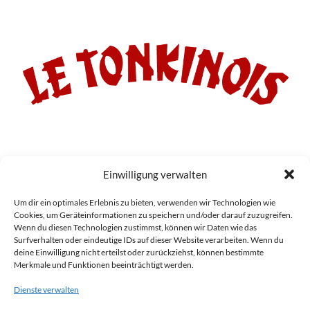
STARTSEITE
SHOP
ÜBER UNS
FAQ
KONTAKT
MEIN KONTO
Einwilligung verwalten
Le Tonkinois – Tradition und Innovation in jedem Pinselstrich. Vertrauen Sie auf
Um dir ein optimales Erlebnis zu bieten, verwenden wir Technologien wie
Qualität, die hält. Entdecken Sie unseren Online-Shop
Cookies, um Geräteinformationen zu speichern und/oder darauf zuzugreifen.
Wenn du diesen Technologien zustimmst, können wir Daten wie das
Surfverhalten oder eindeutige IDs auf dieser Website verarbeiten. Wenn du
RÜCKERSTATTUNGEN UND RÜCKGABEN
VERSAND
deine Einwilligung nicht erteilst oder zurückziehst, können bestimmte
Merkmale und Funktionen beeinträchtigt werden.
ALLGEMEINE GESCHÄFTSBEDINGUNGEN
Dienste verwalten
DATENSCHUTZERKLÄRUNG
IMPRESSUM